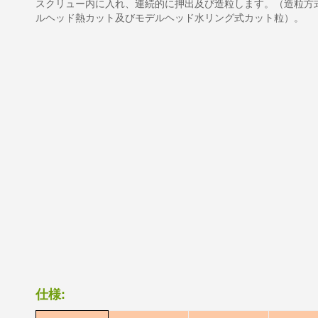
スクリュー内に入れ、連続的に押出及び造粒します。（造粒方
ルヘッド熱カット及びモデルヘッド水リング式カット粒）。
仕様: