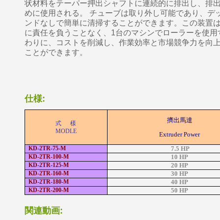
状材料をテーパー押出シャフトに連続的に排出し、排
めに使用される。
チューブは取り外し可能であり、デ
ンドなしで簡単に清掃することができます。この装置
に責任を負うことなく、1台のマシンでローラーを使用
わりに、コストを削減し、作業効率と市場競争力を向
ことができます。
仕様:
擠出馬達
式 樣
MODLE
Extruder Power
KD-2TR-75-M
7.5 HP
KD-2TR-100-M
10 HP
KD-2TR-125-M
20 HP
KD-2TR-160-M
30 HP
KD-2TR-180-M
40 HP
KD-2TR-200-M
50 HP
関連動画: