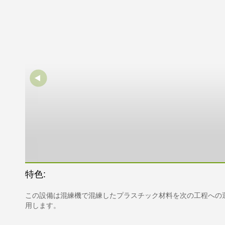
特色:
この設備は混練機で混練したプラスチック材料を次の工程への
用します。